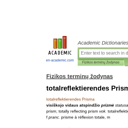
Academic Dictionarie
en-academic.com
Fizikos terminų žodynas
Fizikos terminų žodynas
totalreflektierendes Pris
totalreflektierendes
Prisma
visiškojo
vidaus
atspindžio
prizmė
status
prism
;
totally
reflecting
prism
vok
.
totalreflek
f
pranc
.
prisme
à
réflexion
totale
,
m