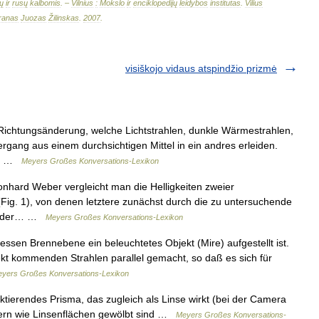
ų
ir
rusų
kalbomis
. –
Vilnius
:
Mokslo
ir
enciklopedijų
leidybos
institutas
.
Vilius
ranas
Juozas
Žilinskas
.
2007
.
visiškojo vidaus atspindžio prizmė
Richtungsänderung, welche Lichtstrahlen, dunkle Wärmestrahlen,
gang aus einem durchsichtigen Mittel in ein andres erleiden.
er… …
Meyers Großes Konversations-Lexikon
hard Weber vergleicht man die Helligkeiten zweier
 (Fig. 1), von denen letztere zunächst durch die zu untersuchende
von der… …
Meyers Großes Konversations-Lexikon
 dessen Brennebene ein beleuchtetes Objekt (Mire) aufgestellt ist.
kt kommenden Strahlen parallel gemacht, so daß es sich für
yers Großes Konversations-Lexikon
ktierendes Prisma, das zugleich als Linse wirkt (bei der Camera
dern wie Linsenflächen gewölbt sind …
Meyers Großes Konversations-