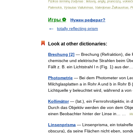
Fizikos
terminų
žodynas
:
lietuvių
,
anglų
,
prancūzų
,
vokieči
Palenskis
,
Vytautas
Valiukėnas
,
Valerijonas
Žalkauskas
,
P
Игры ⚽
Нужен реферат?
totally reflecting prism
Look at other dictionaries:
Brechung [2]
— Brechung (Refraktion), die 
chemische und elektrische Strahlen beim Über
Fällt z. B. ein Lichtstrahl l n (Fig. 1) aus d
Photometrie
— Bei dem Photometer von Leon
Milchglasplatten a in Rohr A und b in Rohr B
Lichtquelle y beleuchtet wird, während a 
Kollimātor
— (lat.), ein Fernrohrobjektiv, in
Durch das Objektiv werden die von dem Obje
einen Beobachter hinter der Linse in… …
Me
Linsenprisma
— Linsenprisma, ein totalrefle
obscura), da seine Flächen nicht eben, son