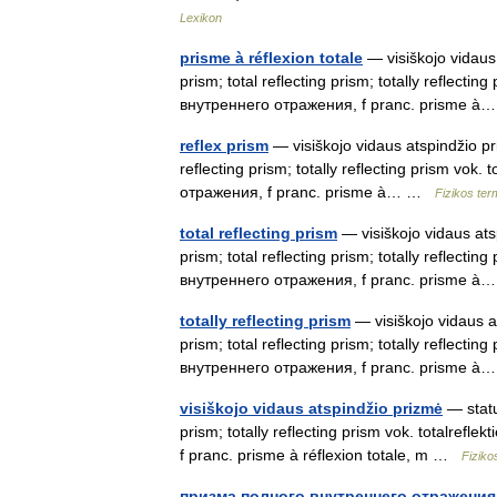
Lexikon
prisme à réflexion totale
— visiškojo vidaus 
prism; total reflecting prism; totally reflecti
внутреннего отражения, f pranc. prisme 
reflex prism
— visiškojo vidaus atspindžio priz
reflecting prism; totally reflecting prism vo
отражения, f pranc. prisme à… …
Fizikos te
total reflecting prism
— visiškojo vidaus atsp
prism; total reflecting prism; totally reflecti
внутреннего отражения, f pranc. prisme 
totally reflecting prism
— visiškojo vidaus at
prism; total reflecting prism; totally reflecti
внутреннего отражения, f pranc. prisme 
visiškojo vidaus atspindžio prizmė
— status
prism; totally reflecting prism vok. totalre
f pranc. prisme à réflexion totale, m …
Fiziko
призма полного внутреннего отражения