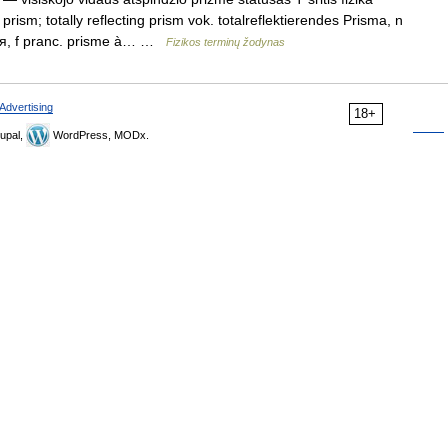
g prism; totally reflecting prism vok. totalreflektierendes Prisma, n
ия, f pranc. prisme à… …
Fizikos terminų žodynas
Advertising
18+
upal,
WordPress, MODx.