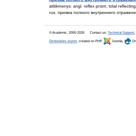
atitikmenys: angl. reflex prism; total reflectin
rus. призма полного внутреннего отражен
© Academic, 2000-2026
Contact us:
Technical Support
,
Dictionaries export
, created on PHP,
Joomla,
Dr