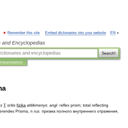
Remember this site
Embed dictionaries into your website
EN
s and Encyclopedias
Search!
Interpretations
ma
as
T
sritis
fizika
atitikmenys
:
angl
.
reflex
prism
;
total
reflecting
tierendes
Prisma
,
n
rus
.
призма
полного
внутреннего
отражения
,